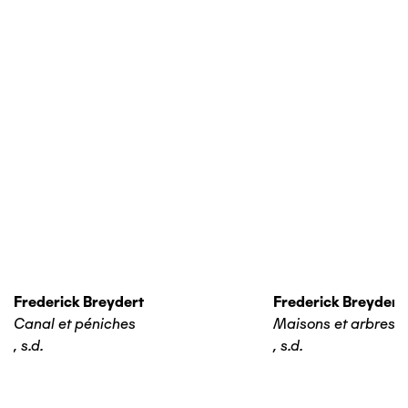
Frederick Breydert
Frederick Breydert
Canal et péniches
Maisons et arbres
,
s.d.
,
s.d.