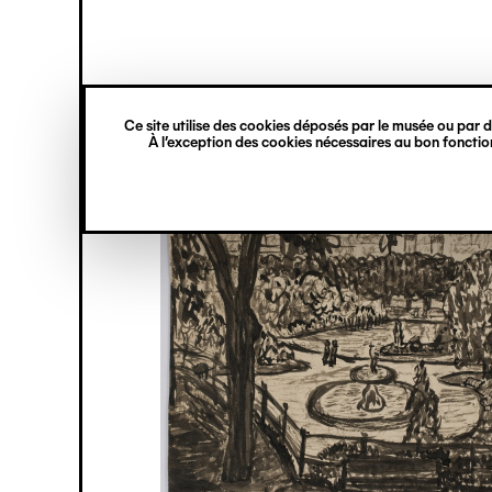
princ
Gestion des cookies
Navigation
verticale
Ce site utilise des cookies déposés par le musée ou par de
Aller
À l’exception des cookies nécessaires au bon fonction
au
contenu
principal