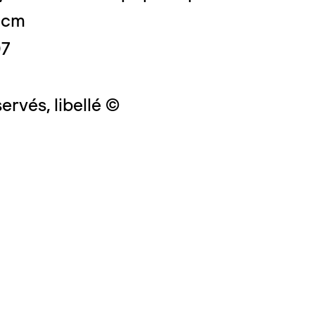
4 cm
07
ervés, libellé ©