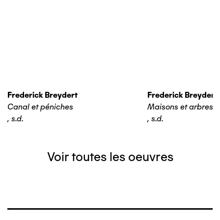
Frederick Breydert
Frederick Breydert
Canal et péniches
Maisons et arbres
,
s.d.
,
s.d.
Voir toutes les oeuvres