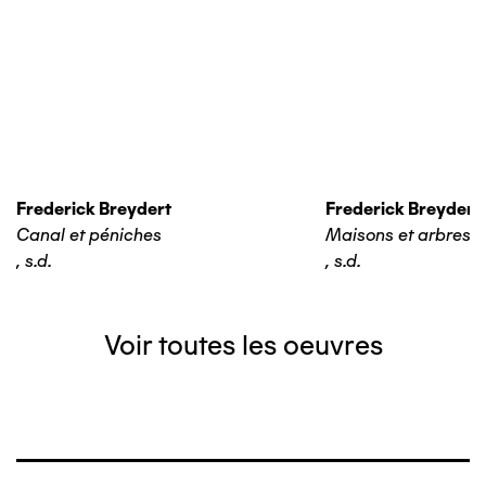
Frederick Breydert
Frederick Breydert
Canal et péniches
Maisons et arbres
,
s.d.
,
s.d.
Voir toutes les oeuvres