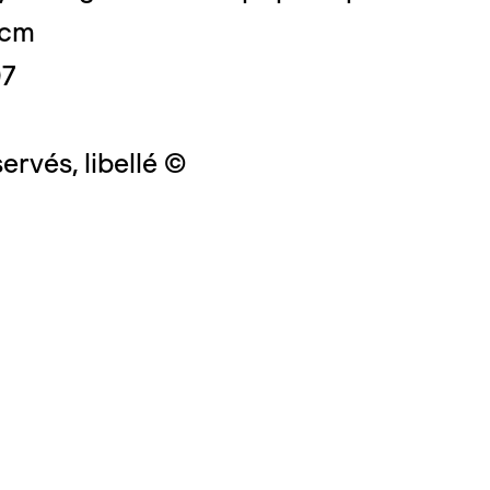
 cm
07
ervés, libellé ©