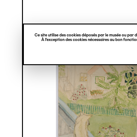
princ
Gestion des cookies
Navigation
verticale
Ce site utilise des cookies déposés par le musée ou par de
Aller
À l’exception des cookies nécessaires au bon fonction
au
contenu
principal