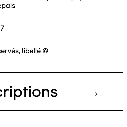
épais
07
ervés, libellé ©
criptions