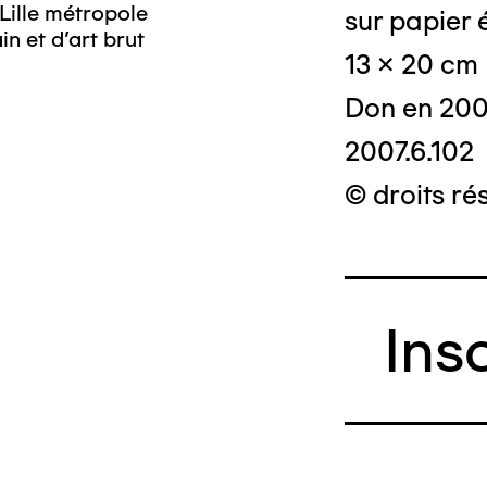
Lille métropole
sur papier 
n et d’art brut
13 x 20 cm
Don en 20
2007.6.102
© droits rés
Ins