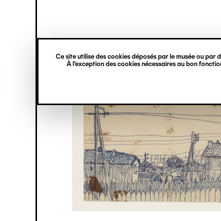
princ
Gestion des cookies
Navigation
verticale
Ce site utilise des cookies déposés par le musée ou par de
Aller
À l’exception des cookies nécessaires au bon fonction
au
contenu
principal