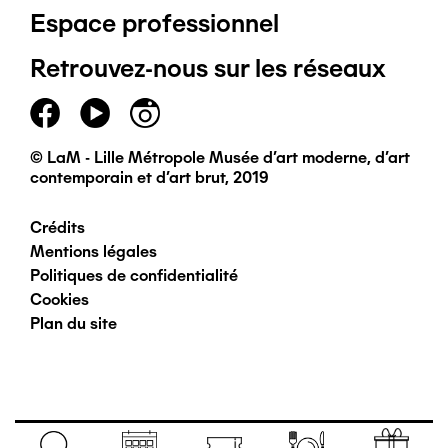
Espace professionnel
de
Retrouvez-nous sur les réseaux
page
principal
© LaM - Lille Métropole Musée d'art moderne, d'art
contemporain et d'art brut, 2019
Crédits
Pied
Mentions légales
Politiques de confidentialité
de
Cookies
Plan du site
page
secondaire
Navigation