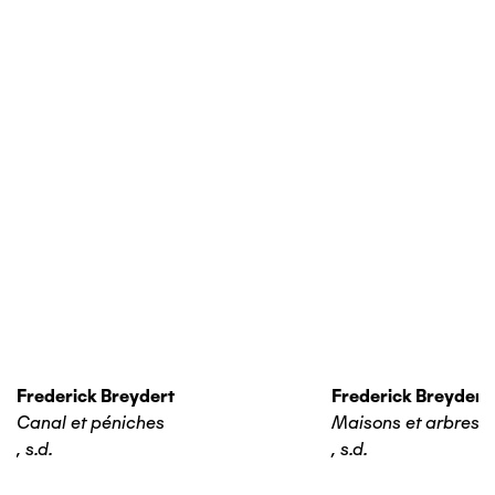
Frederick Breydert
Frederick Breydert
Canal et péniches
Maisons et arbres
,
s.d.
,
s.d.