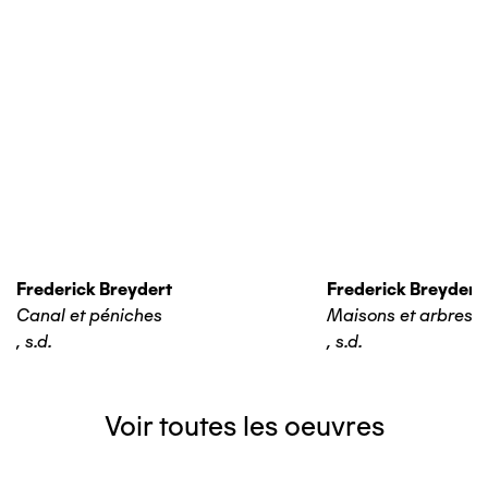
Frederick Breydert
Frederick Breydert
Canal et péniches
Maisons et arbres
,
s.d.
,
s.d.
Voir toutes les oeuvres