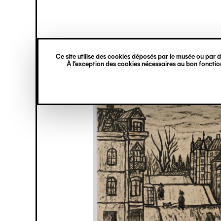
princ
Gestion des cookies
Navigation
verticale
Ce site utilise des cookies déposés par le musée ou par de
Aller
À l’exception des cookies nécessaires au bon fonction
au
contenu
principal