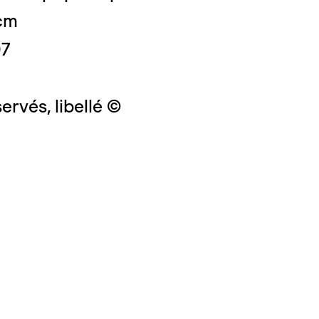
 cm
07
ervés, libellé ©