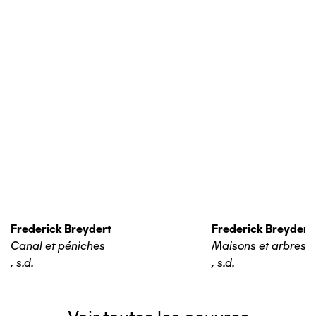
Frederick Breydert
Frederick Breydert
Canal et péniches
Maisons et arbres
,
s.d.
,
s.d.