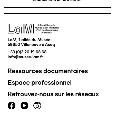
Image
LaM, 1 allée du Musée
59650 Villeneuve d'Ascq
+33 (0)3 20 19 68 68
info@musee-lam.fr
Ressources documentaires
Pied
Espace professionnel
de
Retrouvez-nous sur les réseaux
page
principal