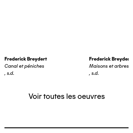
Frederick Breydert
Frederick Breydert
Canal et péniches
Maisons et arbres
,
s.d.
,
s.d.
Voir toutes les oeuvres