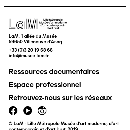
Image
LaM, 1 allée du Musée
59650 Villeneuve d'Ascq
+33 (0)3 20 19 68 68
info@musee-lam.fr
Ressources documentaires
Pied
Espace professionnel
de
Retrouvez-nous sur les réseaux
page
principal
© LaM - Lille Métropole Musée d'art moderne, d'art
contemporain et d'art brut, 2019