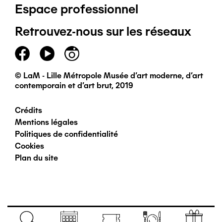
Espace professionnel
de
Retrouvez-nous sur les réseaux
page
principal
© LaM - Lille Métropole Musée d'art moderne, d'art
contemporain et d'art brut, 2019
Crédits
Pied
Mentions légales
Politiques de confidentialité
de
Cookies
Plan du site
page
secondaire
Navigation