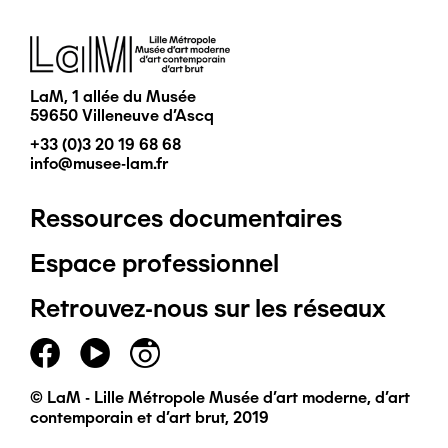
Image
LaM, 1 allée du Musée
59650 Villeneuve d'Ascq
+33 (0)3 20 19 68 68
info@musee-lam.fr
Ressources documentaires
Pied
Espace professionnel
de
Retrouvez-nous sur les réseaux
page
principal
© LaM - Lille Métropole Musée d'art moderne, d'art
contemporain et d'art brut, 2019