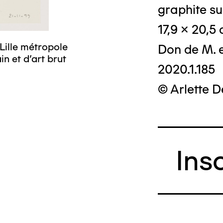
graphite su
17,9 x 20,5
Lille métropole
Don de M. 
n et d’art brut
2020.1.185
© Arlette 
Ins