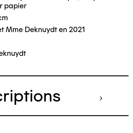
r papier
 cm
et Mme Deknuydt en 2021
Deknuydt
criptions