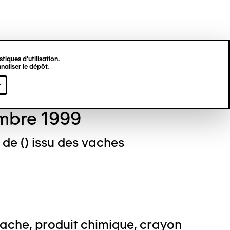
tiques d’utilisation.
naliser le dépôt.
stine DEKNUYDT
r
mbre 1999
u de () issu des vaches
ache, produit chimique, crayon