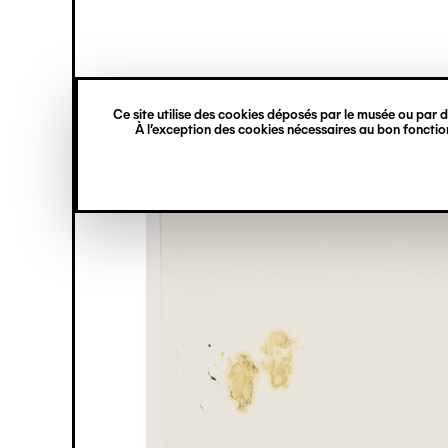
princ
Gestion des cookies
Navigation
verticale
Ce site utilise des cookies déposés par le musée ou par de
Aller
À l’exception des cookies nécessaires au bon fonction
au
contenu
principal