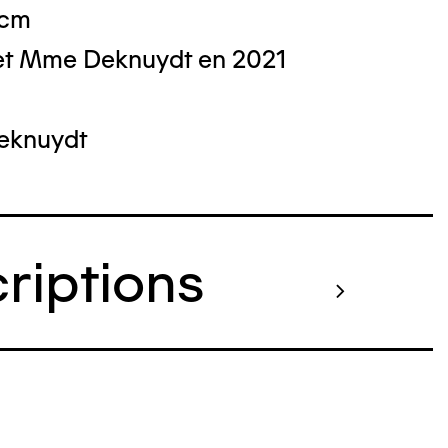
 cm
et Mme Deknuydt en 2021
Deknuydt
criptions