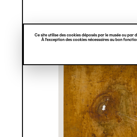
princ
Gestion des cookies
Navigation
verticale
Ce site utilise des cookies déposés par le musée ou par de
Aller
À l’exception des cookies nécessaires au bon fonction
au
contenu
principal