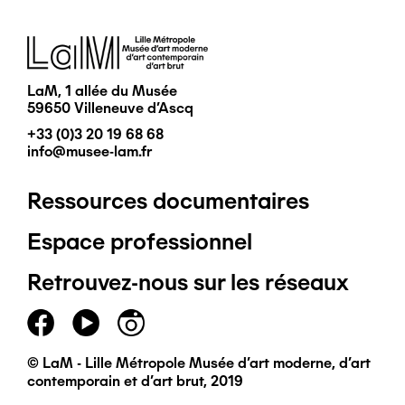
Image
LaM, 1 allée du Musée
59650 Villeneuve d'Ascq
+33 (0)3 20 19 68 68
info@musee-lam.fr
Ressources documentaires
Pied
Espace professionnel
de
Retrouvez-nous sur les réseaux
page
principal
© LaM - Lille Métropole Musée d'art moderne, d'art
contemporain et d'art brut, 2019