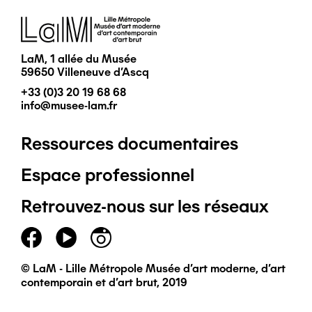
Image
LaM, 1 allée du Musée
59650 Villeneuve d'Ascq
+33 (0)3 20 19 68 68
info@musee-lam.fr
Ressources documentaires
Pied
Espace professionnel
de
Retrouvez-nous sur les réseaux
page
principal
© LaM - Lille Métropole Musée d'art moderne, d'art
contemporain et d'art brut, 2019