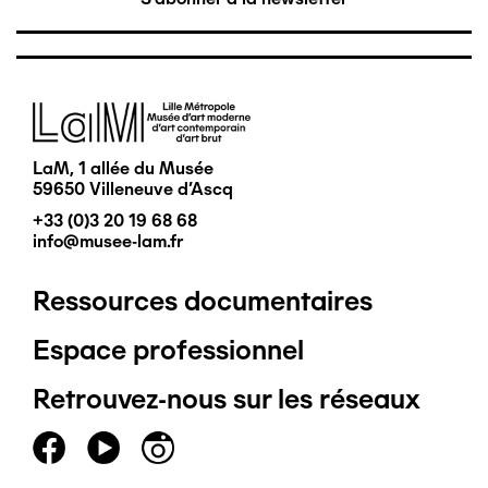
Image
LaM, 1 allée du Musée
59650 Villeneuve d'Ascq
+33 (0)3 20 19 68 68
info@musee-lam.fr
Ressources documentaires
Pied
Espace professionnel
de
Retrouvez-nous sur les réseaux
page
principal