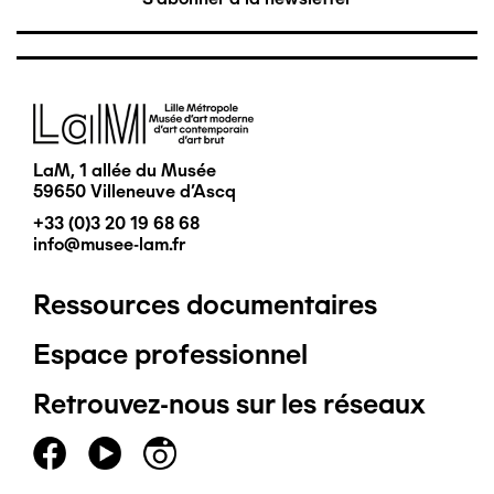
Image
LaM, 1 allée du Musée
59650 Villeneuve d'Ascq
+33 (0)3 20 19 68 68
info@musee-lam.fr
Ressources documentaires
Pied
Espace professionnel
de
Retrouvez-nous sur les réseaux
page
principal