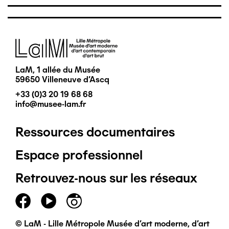
Image
LaM, 1 allée du Musée
59650 Villeneuve d'Ascq
+33 (0)3 20 19 68 68
info@musee-lam.fr
Ressources documentaires
Pied
Espace professionnel
de
Retrouvez-nous sur les réseaux
page
principal
© LaM - Lille Métropole Musée d'art moderne, d'art