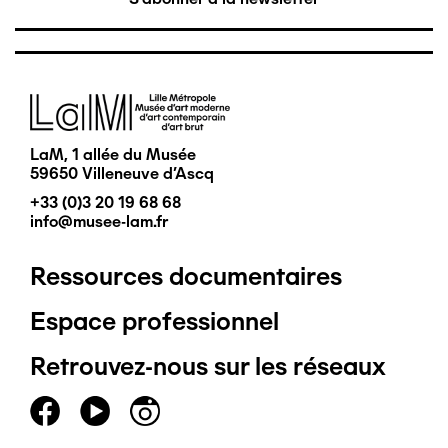
Image
LaM, 1 allée du Musée
59650 Villeneuve d'Ascq
+33 (0)3 20 19 68 68
info@musee-lam.fr
Ressources documentaires
Pied
Espace professionnel
de
Retrouvez-nous sur les réseaux
page
principal