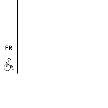
FR
EN