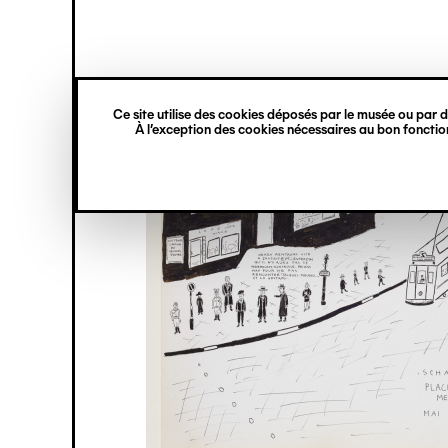
princ
Gestion des cookies
Navigation
verticale
Ce site utilise des cookies déposés par le musée ou par de
Aller
À l’exception des cookies nécessaires au bon fonction
au
contenu
principal