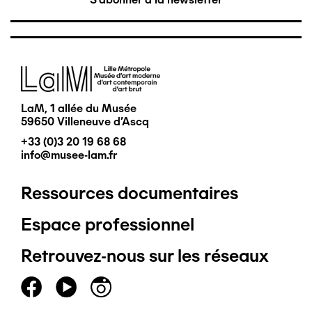
Image
LaM, 1 allée du Musée
59650 Villeneuve d'Ascq
+33 (0)3 20 19 68 68
info@musee-lam.fr
Ressources documentaires
Pied
Espace professionnel
de
Retrouvez-nous sur les réseaux
page
principal