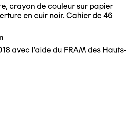
e, crayon de couleur sur papier
 : Nicolas Dewitte/LaM Lille métropole
derne d’art contemporain et d’art brut
erture en cuir noir. Cahier de 46
m
018 avec l'aide du FRAM des Hauts-