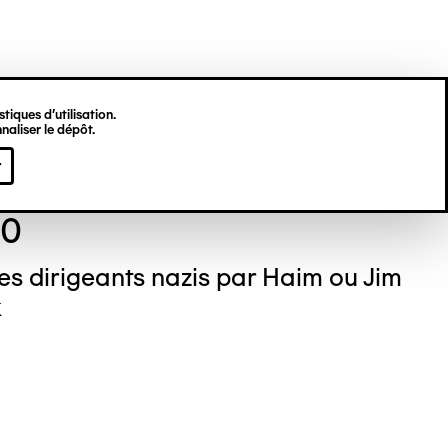
tiques d’utilisation.
naliser le dépôt.
KALISKI
r
80
les dirigeants nazis par Haim ou Jim
k