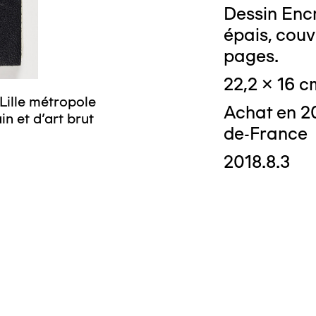
Dessin Encr
© Crédit photo
musée d’art mo
épais, couv
pages.
22,2 x 16 c
Lille métropole
Achat en 2
n et d’art brut
de-France
2018.8.3