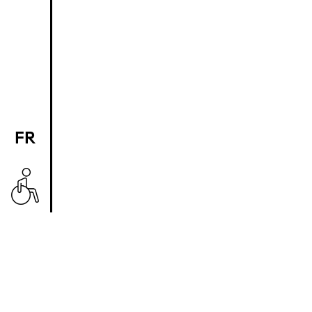
FR
EN