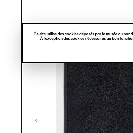
princ
Gestion des cookies
Navigation
verticale
Ce site utilise des cookies déposés par le musée ou par de
Aller
À l’exception des cookies nécessaires au bon fonction
au
contenu
principal