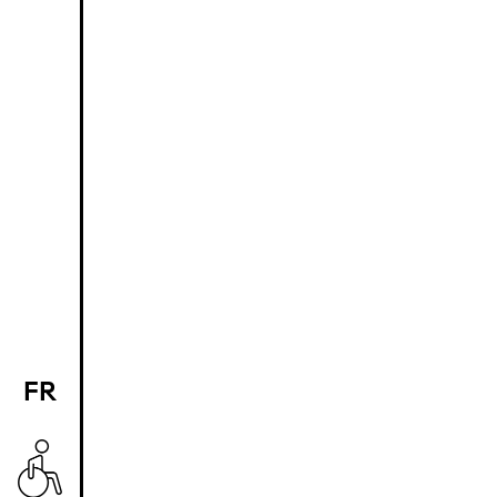
FR
EN