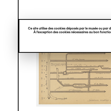
princ
Gestion des cookies
Navigation
verticale
Ce site utilise des cookies déposés par le musée ou par de
Aller
À l’exception des cookies nécessaires au bon fonction
au
contenu
principal