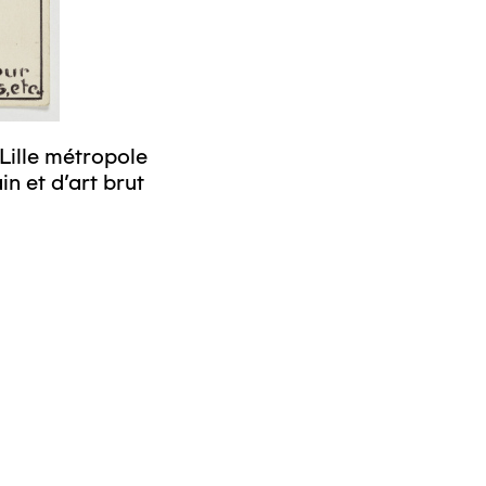
Lille métropole
© Crédit photo
n et d’art brut
musée d’art mo