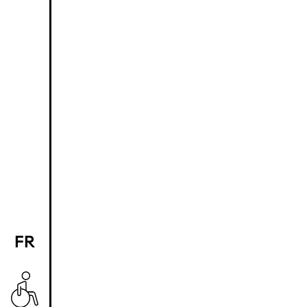
FR
EN