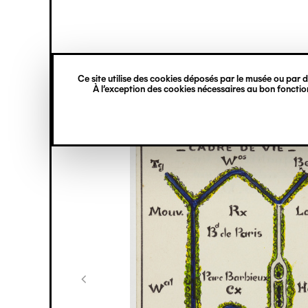
princ
Gestion des cookies
Navigation
verticale
Ce site utilise des cookies déposés par le musée ou par de
Aller
À l’exception des cookies nécessaires au bon fonction
au
contenu
principal