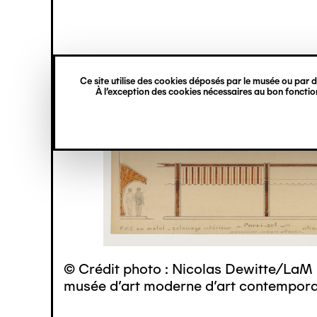
princ
Gestion des cookies
Navigation
verticale
Ce site utilise des cookies déposés par le musée ou par de
Aller
À l’exception des cookies nécessaires au bon fonction
au
contenu
principal
© Crédit photo : Nicolas Dewitte/LaM 
musée d’art moderne d’art contemporai