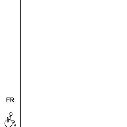
FR
EN