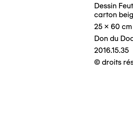
Dessin Feutr
carton bei
25 x 60 cm
Don du Doc
2016.15.35
© droits ré