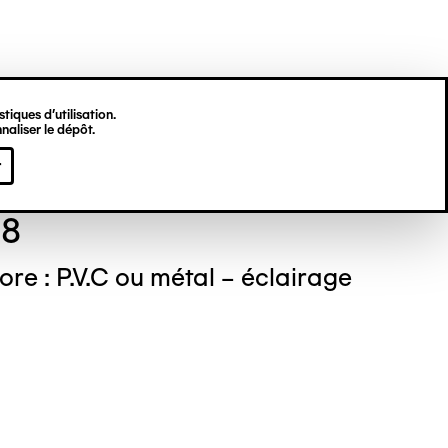
tiques d’utilisation.
naliser le dépôt.
ré GEELEN
r
68
tore : P.V.C ou métal – éclairage