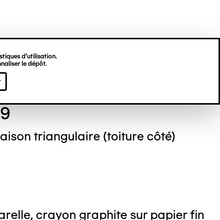
tiques d’utilisation.
naliser le dépôt.
ré GEELEN
r
59
aison triangulaire (toiture côté)
relle, crayon graphite sur papier fin