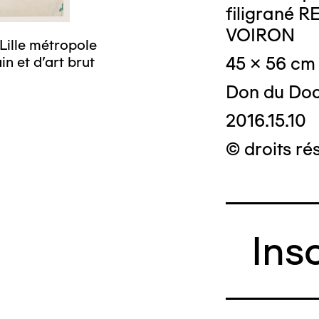
filigrané
VOIRON
Lille métropole
45 x 56 cm
n et d’art brut
Don du Doc
2016.15.10
© droits ré
Ins