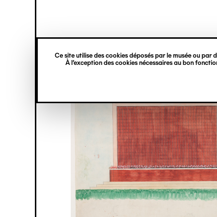
princ
Gestion des cookies
Navigation
verticale
Ce site utilise des cookies déposés par le musée ou par de
Aller
À l’exception des cookies nécessaires au bon fonction
au
contenu
principal