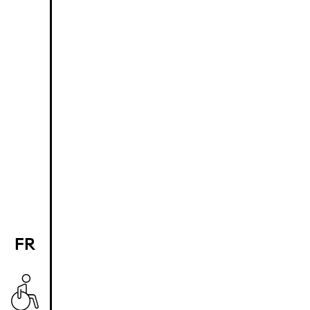
FR
EN