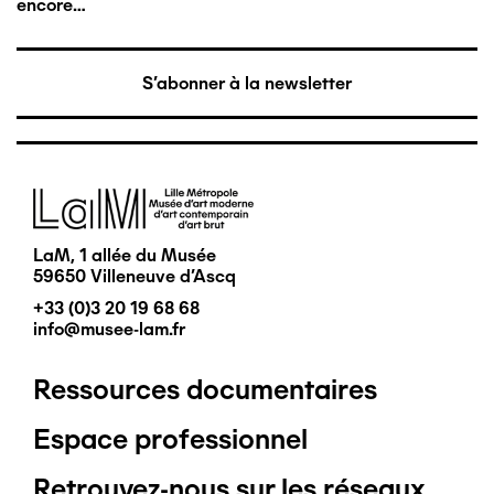
encore…
S'abonner à la newsletter
Image
LaM, 1 allée du Musée
59650 Villeneuve d'Ascq
+33 (0)3 20 19 68 68
info@musee-lam.fr
Ressources documentaires
Pied
Espace professionnel
de
Retrouvez-nous sur les réseaux