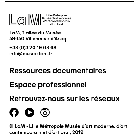
Image
LaM, 1 allée du Musée
59650 Villeneuve d'Ascq
+33 (0)3 20 19 68 68
info@musee-lam.fr
Ressources documentaires
Pied
Espace professionnel
de
Retrouvez-nous sur les réseaux
page
principal
© LaM - Lille Métropole Musée d'art moderne, d'art
contemporain et d'art brut, 2019