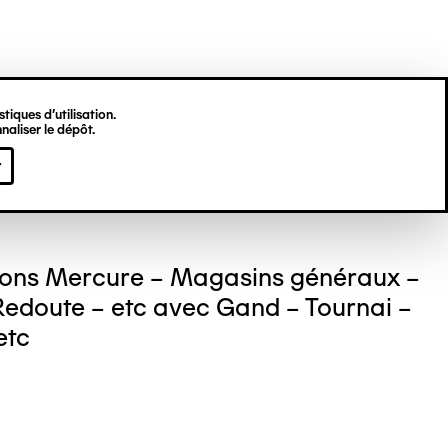
tiques d’utilisation.
naliser le dépôt.
ré GEELEN
r
isons Mercure – Magasins généraux –
Redoute – etc avec Gand – Tournai –
etc