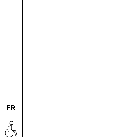
FR
EN