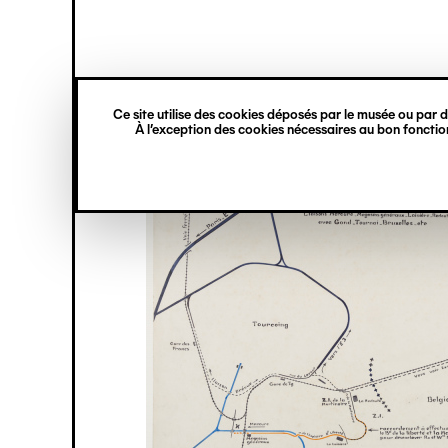
princ
Gestion des cookies
Navigation
verticale
Ce site utilise des cookies déposés par le musée ou par de
Aller
À l’exception des cookies nécessaires au bon fonction
au
contenu
principal