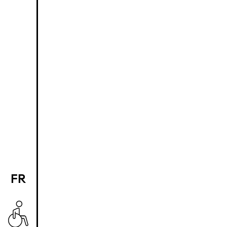
FR
EN