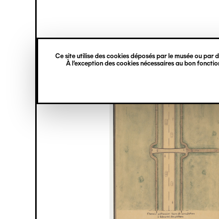
princ
Gestion des cookies
Navigation
verticale
Ce site utilise des cookies déposés par le musée ou par de
Aller
À l’exception des cookies nécessaires au bon fonction
au
contenu
principal