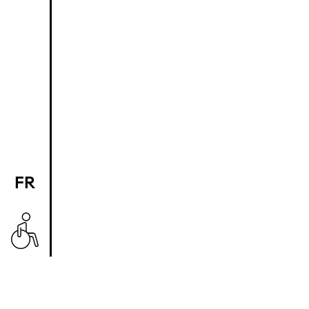
FR
EN