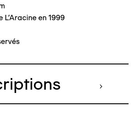
cm
e L'Aracine en 1999
servés
criptions