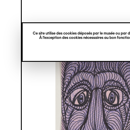
princ
Gestion des cookies
Navigation
verticale
Ce site utilise des cookies déposés par le musée ou par de
Aller
À l’exception des cookies nécessaires au bon fonction
au
contenu
principal