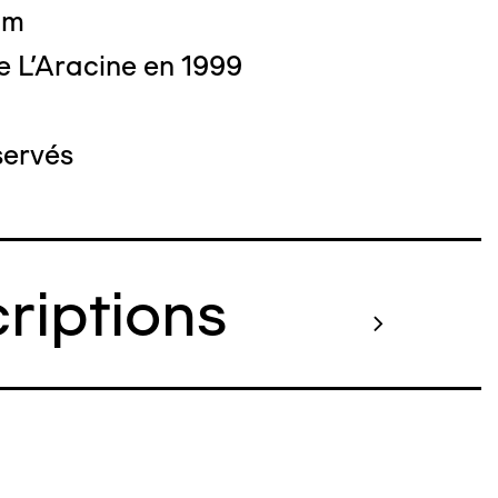
 cm
e L'Aracine en 1999
servés
criptions