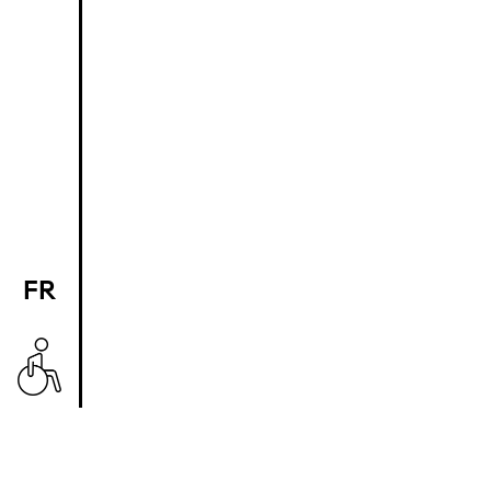
FR
EN