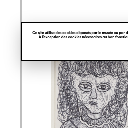
princ
Gestion des cookies
Navigation
verticale
Ce site utilise des cookies déposés par le musée ou par de
Aller
À l’exception des cookies nécessaires au bon fonction
au
contenu
principal