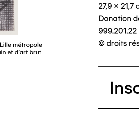
27,9 x 21,7
Donation d
999.201.22
© droits ré
Lille métropole
n et d’art brut
Ins