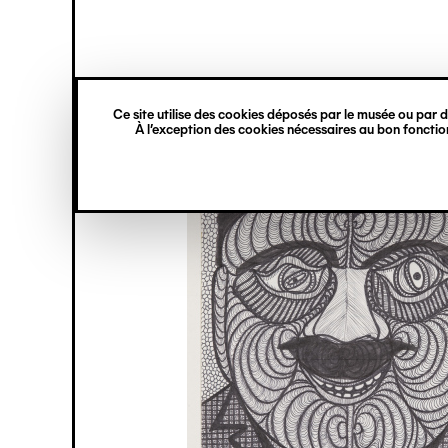
princ
Gestion des cookies
Navigation
verticale
Ce site utilise des cookies déposés par le musée ou par de
Aller
À l’exception des cookies nécessaires au bon fonction
au
contenu
principal