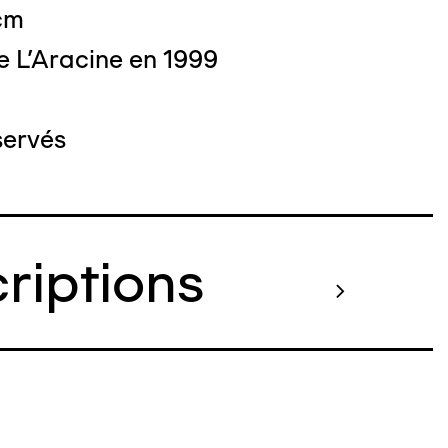
 cm
e L'Aracine en 1999
servés
criptions