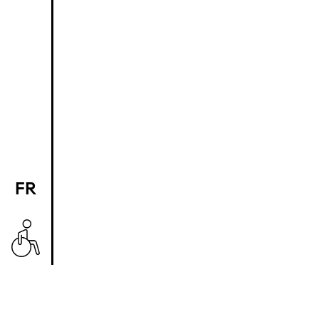
FR
EN