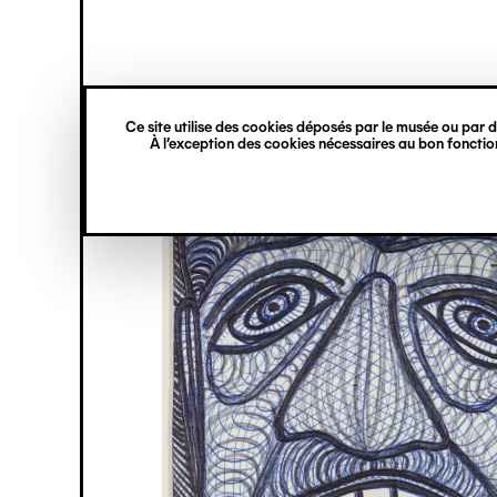
princ
Gestion des cookies
Navigation
verticale
Ce site utilise des cookies déposés par le musée ou par de
Aller
À l’exception des cookies nécessaires au bon fonction
au
contenu
principal