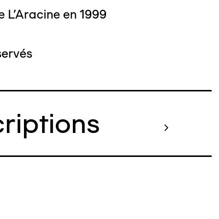
e L'Aracine en 1999
servés
criptions