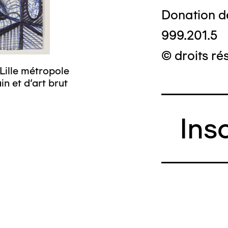
Donation d
999.201.5
© droits ré
Lille métropole
n et d’art brut
Ins