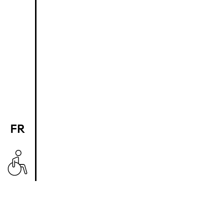
FR
EN