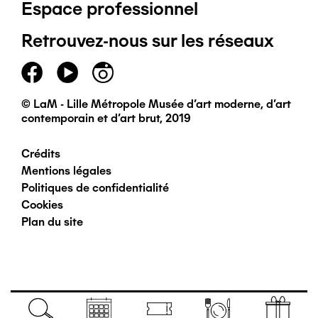
Espace professionnel
de
Retrouvez-nous sur les réseaux
page
principal
© LaM - Lille Métropole Musée d'art moderne, d'art
contemporain et d'art brut, 2019
Crédits
Pied
Mentions légales
Politiques de confidentialité
de
Cookies
Plan du site
page
secondaire
Navigation