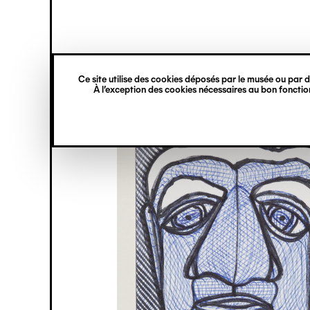
princ
Gestion des cookies
Navigation
verticale
Ce site utilise des cookies déposés par le musée ou par de
Aller
À l’exception des cookies nécessaires au bon fonction
au
contenu
principal