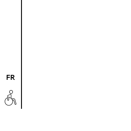
FR
EN