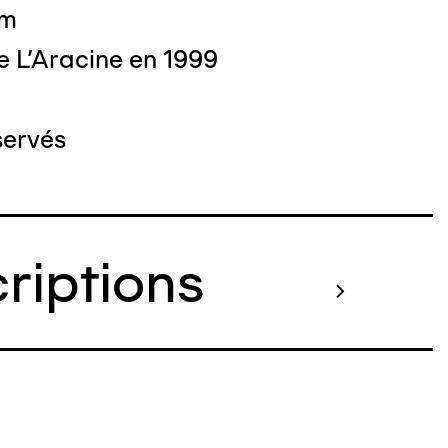
cm
e L'Aracine en 1999
servés
criptions