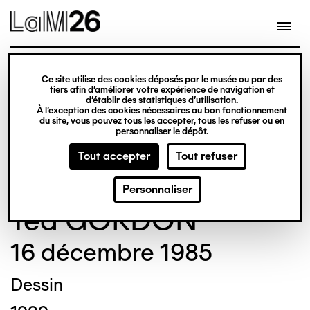
Gestion des cookies
Ce site utilise des cookies déposés par le musée ou par des
Aller
tiers afin d’améliorer votre expérience de navigation et
d’établir des statistiques d’utilisation.
au
À l’exception des cookies nécessaires au bon fonctionnement
du site, vous pouvez tous les accepter, tous les refuser ou en
contenu
© Crédit photo : Nicolas Dewitte/LaM Lille
personnaliser le dépôt.
principal
métropole musée d’art moderne d’art
Tout accepter
Tout refuser
contemporain et d’art brut
Personnaliser
Ted GORDON
16 décembre 1985
Dessin