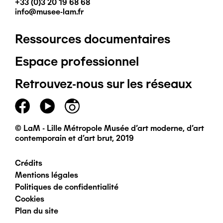
+33 (0)3 20 19 68 68
info@musee-lam.fr
Ressources documentaires
Pied
Espace professionnel
de
Retrouvez-nous sur les réseaux
page
principal
© LaM - Lille Métropole Musée d'art moderne, d'art
contemporain et d'art brut, 2019
Crédits
Pied
Mentions légales
Politiques de confidentialité
de
Cookies
Plan du site
page