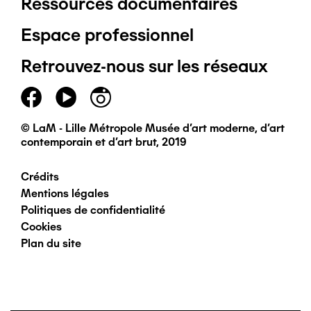
Ressources documentaires
Pied
Espace professionnel
de
Retrouvez-nous sur les réseaux
page
principal
© LaM - Lille Métropole Musée d'art moderne, d'art
contemporain et d'art brut, 2019
Crédits
Pied
Mentions légales
Politiques de confidentialité
de
Cookies
Plan du site
page
secondaire