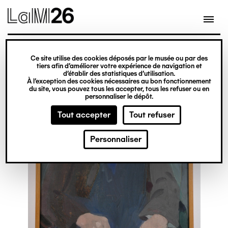
Gestion des cookies
Ce site utilise des cookies déposés par le musée ou par des
Aller
tiers afin d’améliorer votre expérience de navigation et
d’établir des statistiques d’utilisation.
au
À l’exception des cookies nécessaires au bon fonctionnement
du site, vous pouvez tous les accepter, tous les refuser ou en
contenu
personnaliser le dépôt.
principal
Tout accepter
Tout refuser
Personnaliser