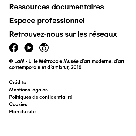
Ressources documentaires
Pied
Espace professionnel
de
Retrouvez-nous sur les réseaux
page
principal
© LaM - Lille Métropole Musée d'art moderne, d'art
contemporain et d'art brut, 2019
Crédits
Pied
Mentions légales
Politiques de confidentialité
de
Cookies
Plan du site
page
secondaire