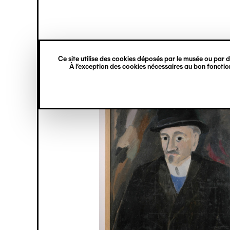
princ
Gestion des cookies
Navigation
verticale
Ce site utilise des cookies déposés par le musée ou par de
Aller
À l’exception des cookies nécessaires au bon fonction
au
contenu
principal