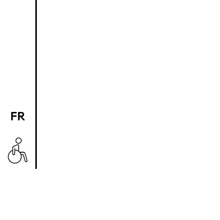
FR
EN