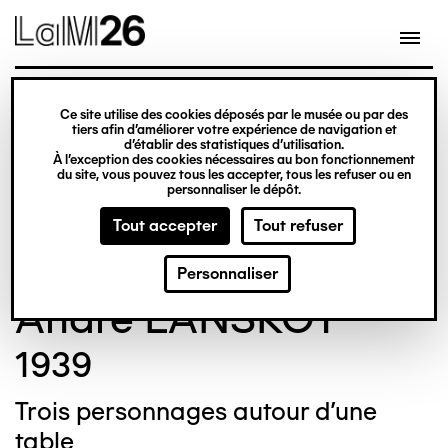
Gestion des cookies
Ce site utilise des cookies déposés par le musée ou par des
Aller
tiers afin d’améliorer votre expérience de navigation et
d’établir des statistiques d’utilisation.
au
À l’exception des cookies nécessaires au bon fonctionnement
du site, vous pouvez tous les accepter, tous les refuser ou en
contenu
© Crédit photo : Nicolas Dewitte/LaM Lille
personnaliser le dépôt.
principal
métropole musée d’art moderne d’art
Tout accepter
Tout refuser
contemporain et d’art brut
Personnaliser
André LANSKOY
1939
Trois personnages autour d'une
table