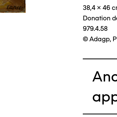
38,4 x 46 
Donation d
979.4.58
© Adagp, P
Anc
app