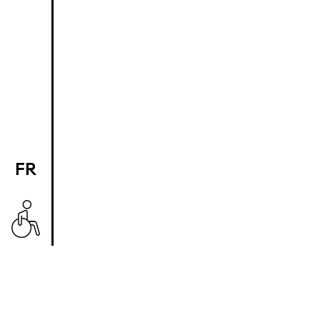
FR
EN