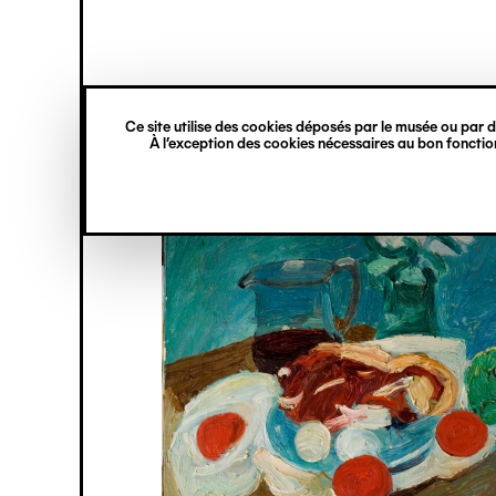
princ
Gestion des cookies
Navigation
verticale
Ce site utilise des cookies déposés par le musée ou par de
Aller
À l’exception des cookies nécessaires au bon fonction
au
contenu
principal