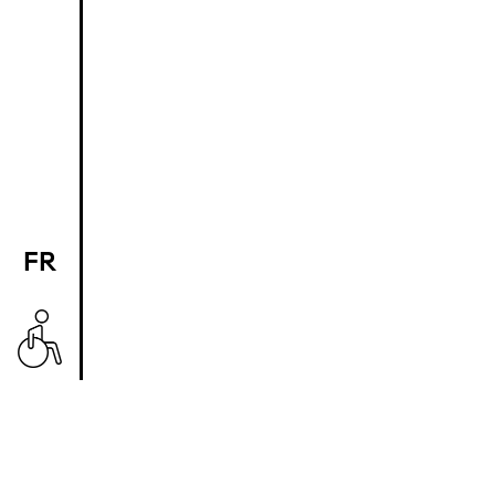
FR
EN