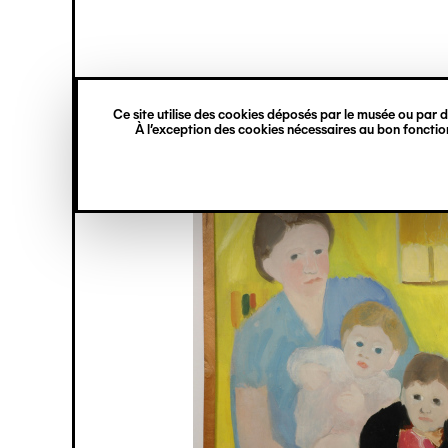
princ
Gestion des cookies
Navigation
verticale
Ce site utilise des cookies déposés par le musée ou par de
Aller
À l’exception des cookies nécessaires au bon fonction
au
contenu
principal