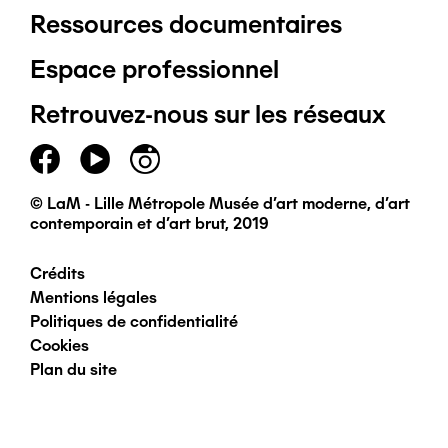
Ressources documentaires
Pied
Espace professionnel
de
Retrouvez-nous sur les réseaux
page
principal
© LaM - Lille Métropole Musée d'art moderne, d'art
contemporain et d'art brut, 2019
Crédits
Pied
Mentions légales
Politiques de confidentialité
de
Cookies
Plan du site
page
secondaire